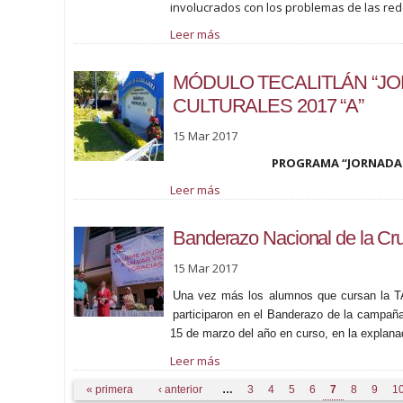
involucrados con los problemas de las red
Leer más
MÓDULO TECALITLÁN “J
CULTURALES 2017 “A”
15 Mar 2017
PROGRAMA “JORNADAS 
Leer más
Banderazo Nacional de la Cr
15 Mar 2017
Una vez más los alumnos que cursan la TA
participaron en el Banderazo de la campaña
15 de marzo del año en curso, en la explana
Leer más
Páginas
« primera
‹ anterior
…
3
4
5
6
7
8
9
1