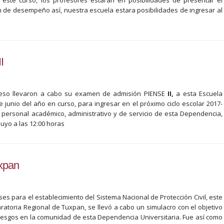
 este curso, los profesores estarán en posibilidades de presentar el
de desempeño así, nuestra escuela estara posibilidades de ingresar al
I
reso llevaron a cabo su examen de admisión PIENSE
II,
a esta Escuela
 junio del año en curso, para ingresar en el próximo ciclo escolar 2017-
, personal académico, administrativo y de servicio de esta Dependencia,
luyo a las 12:00 horas
uxpan
s para el establecimiento del Sistema Nacional de Protección Civil, este
atoria Regional de Tuxpan, se llevó a cabo un simulacro con el objetivo
riesgos en la comunidad de esta Dependencia Universitaria. Fue así como