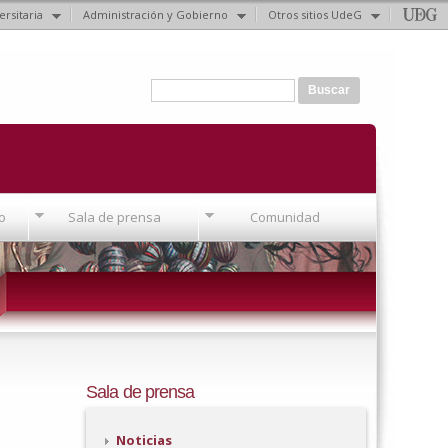
ersitaria
Administración y Gobierno
Otros sitios UdeG
Formulario de búsqueda
Buscar
o
Sala de prensa
Comunidad
Sala de prensa
Noticias