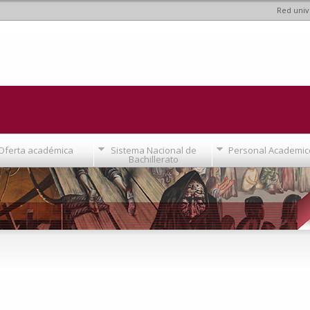
Red univ
Pasar al
contenido
principal
Oferta académica
Sistema Nacional de
Personal Academic
Bachillerato