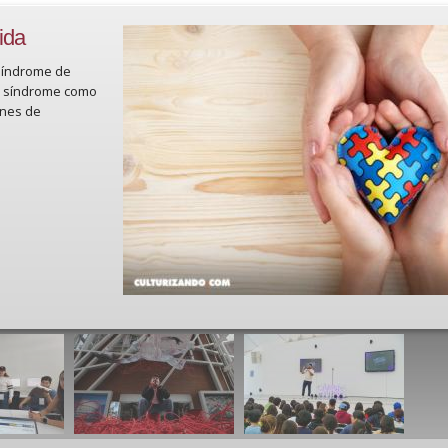
ida
 Síndrome de
de síndrome como
ones de