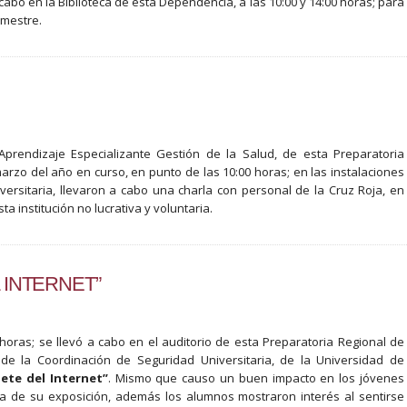
cabo en la Biblioteca de esta Dependencia, a las 10:00 y 14:00 horas; para
emestre.
prendizaje Especializante Gestión de la Salud, de esta Preparatoria
arzo del año en curso, en punto de las 10:00 horas; en las instalaciones
versitaria, llevaron a cabo una charla con personal de la Cruz Roja, en
ta institución no lucrativa y voluntaria.
 INTERNET”
 horas; se llevó a cabo en el auditorio de esta Preparatoria Regional de
 de la Coordinación de Seguridad Universitaria, de la Universidad de
gete del Internet”
. Mismo que causo un buen impacto en los jóvenes
na de su exposición, además los alumnos mostraron interés al sentirse