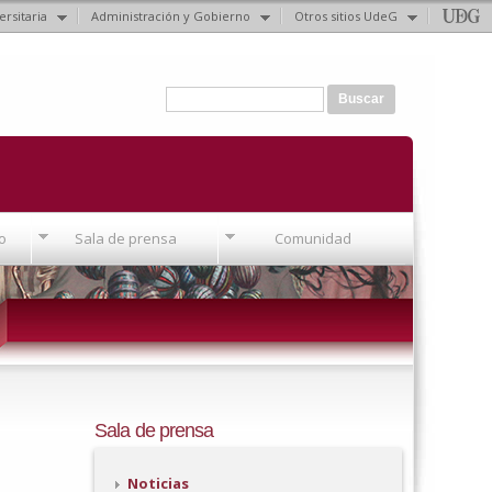
ersitaria
Administración y Gobierno
Otros sitios UdeG
Formulario de búsqueda
Buscar
o
Sala de prensa
Comunidad
Sala de prensa
Noticias