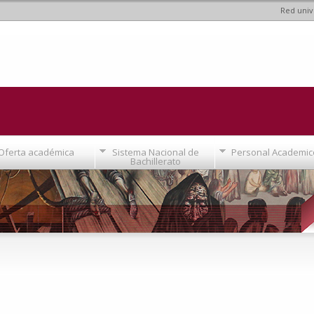
Red univ
Pasar al
contenido
principal
Oferta académica
Sistema Nacional de
Personal Academic
Bachillerato