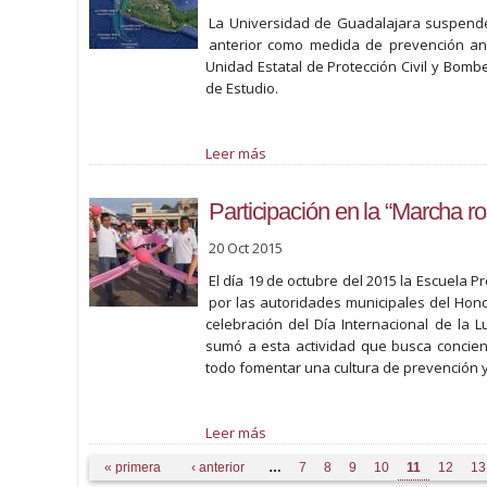
La Universidad de Guadalajara suspende 
anterior como medida de prevención ante
Unidad Estatal de Protección Civil y Bomb
de Estudio.
Leer más
Participación en la “Marcha r
20 Oct 2015
El día 19 de octubre del 2015 la Escuela 
por las autoridades municipales del Hono
celebración del Día Internacional de la
sumó a esta actividad que busca concient
todo fomentar una cultura de prevención y
Leer más
Páginas
« primera
‹ anterior
…
7
8
9
10
11
12
13