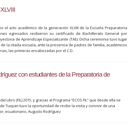
XLVIII
bo el acto académico de la generación XLVIII de la Escuela Preparatoria
nes egresados recibieron su certificado de Bachillerato General por
ectoria de Aprendizaje Especializante (TAE). Dicha ceremonia tuvo lugar
o de la citada escuela, ante la presencia de padres de familia, académicos
arias, las primeras encabezadas por el C.D.
dríguez con estudiantes de la Preparatoria de
del Libro (FIL) 2015, y gracias al Programa “ECOS FIL” que desde ella se
e Tuxpan tuvo la oportunidad de recibir la visita y convivir de una
tor, ecuatoriano, Augusto Rodríguez