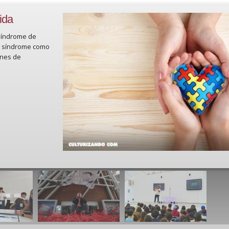
ida
 Síndrome de
de síndrome como
ones de