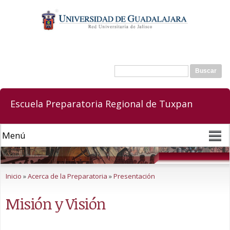
Pasar al
contenido
principal
Buscar
Formulario de búsqueda
Escuela Preparatoria Regional de Tuxpan
Se encuentra usted aquí
Inicio
»
Acerca de la Preparatoria
»
Presentación
Misión y Visión