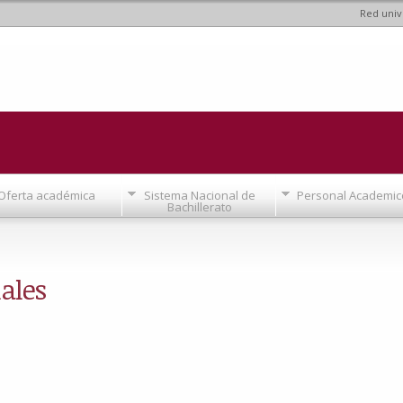
Red univ
Pasar al
contenido
principal
Oferta académica
Sistema Nacional de
Personal Academic
Bachillerato
nales