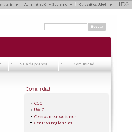
ersitaria
Administración y Gobierno
Otros sitios UdeG
Formulario de búsqueda
Buscar
o
Sala de prensa
Comunidad
Comunidad
CGCI
UdeG
Centros metropolitanos
Centros regionales