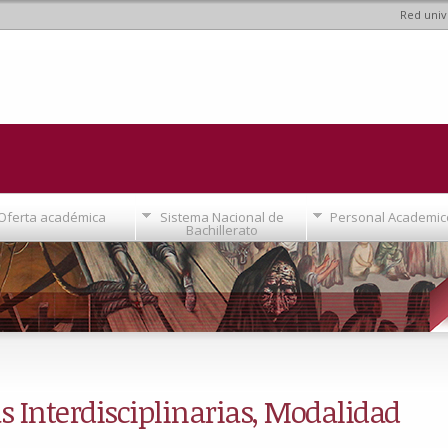
Red univ
Pasar al
contenido
principal
Oferta académica
Sistema Nacional de
Personal Academic
Bachillerato
s Interdisciplinarias, Modalidad