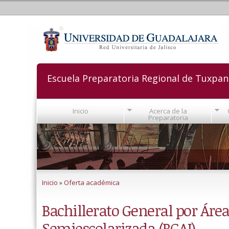
Escuela Preparatoria Regional de Tuxpan
Inicio
Acerca de la
Preparatoria
Se encuentra usted aquí
Inicio
»
Oferta académica
Bachillerato General por Área
Semiescolarizada (BGAI)