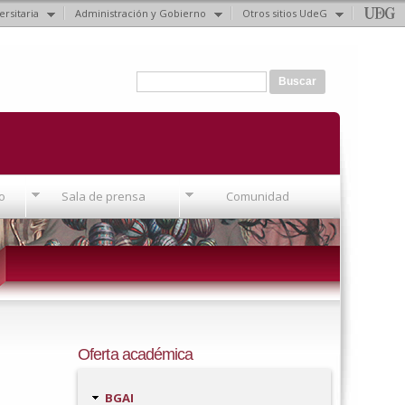
ersitaria
Administración y Gobierno
Otros sitios UdeG
Formulario de búsqueda
Buscar
o
Sala de prensa
Comunidad
Oferta académica
BGAI