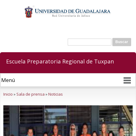
Pasar al
contenido
principal
Buscar
Formulario de búsqueda
Escuela Preparatoria Regional de Tuxpan
Se encuentra usted aquí
Inicio
»
Sala de prensa
»
Noticias