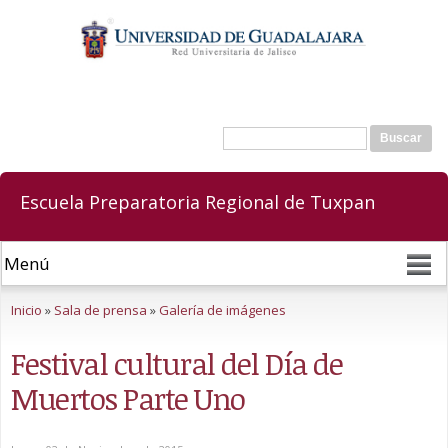
Pasar al
contenido
principal
Buscar
Formulario de búsqueda
Escuela Preparatoria Regional de Tuxpan
Se encuentra usted aquí
Inicio
»
Sala de prensa
»
Galería de imágenes
Festival cultural del Día de
Muertos Parte Uno