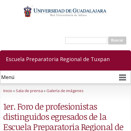
Pasar al
contenido
principal
Buscar
Formulario de búsqueda
Escuela Preparatoria Regional de Tuxpan
Se encuentra usted aquí
Inicio
»
Sala de prensa
»
Galería de imágenes
1er. Foro de profesionistas
distinguidos egresados de la
Escuela Preparatoria Regional de