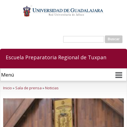
Pasar al
contenido
principal
Buscar
Formulario de búsqueda
Escuela Preparatoria Regional de Tuxpan
Se encuentra usted aquí
Inicio
»
Sala de prensa
»
Noticias